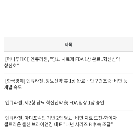
제목
[머니투데이] 엔큐라젠, "당뇨 치료제 FDA 1상 완료..혁신신약
청신호"
[한국경제] 엔큐라젠, 당뇨신약 美 1상 완료…안구건조증·비만 등
개발 속도
엔큐라젠, 제2형 당뇨 혁신신약 美 FDA 임상 1상 승인
엔큐라젠, 아디포넥틴 기반 2형 당뇨·비만 치료 도전-화이자·
셀트리온 출신 브라이언김 대표 "내년 시리즈 B 후속 조달"