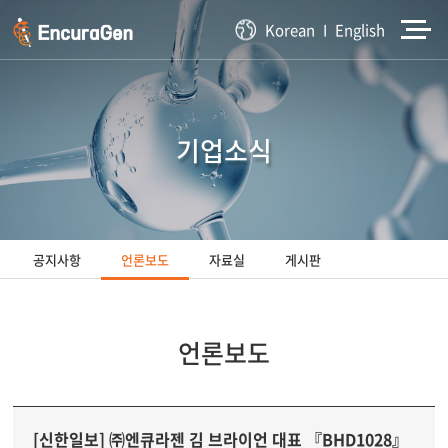
주메뉴 바로가기
컨텐츠 바로가기
Korean
English
기업소식
공지사항
언론보도
자료실
게시판
언론보도
[신한일보] ㈜엔큐라젠 김 브라이언 대표 『BHD1028』