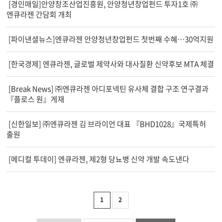
[경인매일]안양창조산업진흥원, 안양청년창업펀드 투자1호 ㈜
엔큐라젠 간담회 개최
[파이낸셜뉴스]엔큐라젠 안양청년창업펀드 첫번째 수혜…30억지원
[한국경제] 엔큐라젠, 글로벌 제약사와 대사질환 신약후보 MTA 체결
[Break News] ㈜엔큐라젠 아디포넥틴 유사체 결합 구조 연구결과
『플로스 원』게재
[신한일보] ㈜엔큐라젠 김 브라이언 대표 『BHD1028』국제특허
출원
[메디컬 투데이] 엔큐라젠, 제2형 당뇨병 신약 개발 속도낸다
1
2